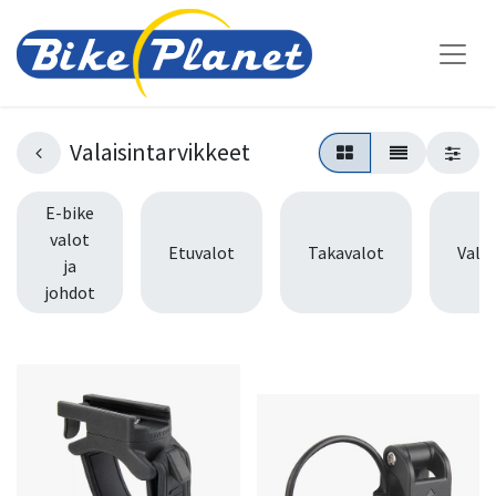
Valaisintarvikkeet
E-bike
valot
Etuvalot
Takavalot
Valos
ja
johdot