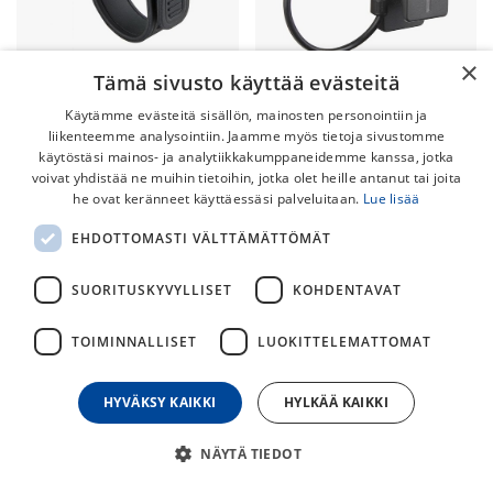
×
Tämä sivusto käyttää evästeitä
Ravemen ABM-03
Käytämme evästeitä sisällön, mainosten personointiin ja
Valaisimen Tankoteline
liikenteemme analysointiin. Jaamme myös tietoja sivustomme
Kumilenkillä
Ravemen ABM-02
käytöstäsi mainos- ja analytiikkakumppaneidemme kanssa, jotka
Takavalon Pidike
voivat yhdistää ne muihin tietoihin, jotka olet heille antanut tai joita
he ovat keränneet käyttäessäsi palveluitaan.
Lue lisää
10,00
€
10,00
€
EHDOTTOMASTI VÄLTTÄMÄTTÖMÄT
SUORITUSKYVYLLISET
KOHDENTAVAT
TOIMINNALLISET
LUOKITTELEMATTOMAT
HYVÄKSY KAIKKI
HYLKÄÄ KAIKKI
NÄYTÄ TIEDOT