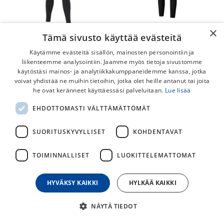
×
Shimano Wind Pitkät
Shimano Element Pitkät
Tämä sivusto käyttää evästeitä
Ajohousut
Ajohousut
Käytämme evästeitä sisällön, mainosten personointiin ja
liikenteemme analysointiin. Jaamme myös tietoja sivustomme
139,00
€
89,00
€
käytöstäsi mainos- ja analytiikkakumppaneidemme kanssa, jotka
voivat yhdistää ne muihin tietoihin, jotka olet heille antanut tai joita
he ovat keränneet käyttäessäsi palveluitaan.
Lue lisää
EHDOTTOMASTI VÄLTTÄMÄTTÖMÄT
SUORITUSKYVYLLISET
KOHDENTAVAT
TOIMINNALLISET
LUOKITTELEMATTOMAT
HYVÄKSY KAIKKI
HYLKÄÄ KAIKKI
Shimano Beaufort Caldo
Scott Commuter 2.5L
Pitkät Ajohousut
Ajohousut
NÄYTÄ TIEDOT