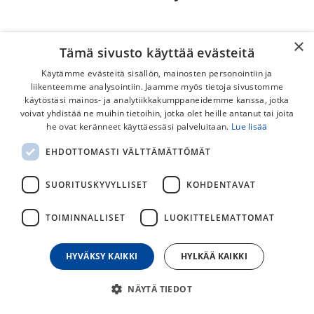
×
Shimano ST-EF500 Oikea
Shimano ST-EF500-4A 3x8v
Tämä sivusto käyttää evästeitä
7v Vaihde-/Jarruvipu
Vaihde-/Jarruvipupari
Käytämme evästeitä sisällön, mainosten personointiin ja
liikenteemme analysointiin. Jaamme myös tietoja sivustomme
32,00
€
59,00
€
käytöstäsi mainos- ja analytiikkakumppaneidemme kanssa, jotka
voivat yhdistää ne muihin tietoihin, jotka olet heille antanut tai joita
he ovat keränneet käyttäessäsi palveluitaan.
Lue lisää
EHDOTTOMASTI VÄLTTÄMÄTTÖMÄT
SUORITUSKYVYLLISET
KOHDENTAVAT
TOIMINNALLISET
LUOKITTELEMATTOMAT
HYVÄKSY KAIKKI
HYLKÄÄ KAIKKI
Shimano ST-EF500 Vasen
Shimano ST-EF505 Oikea
3v Vaihde-/Jarruvipu
9v Vaihde-/Jarruvipu
NÄYTÄ TIEDOT