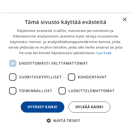
×
Tämä sivusto käyttää evästeitä
Käytämme evästeitä sisällön, mainosten personointiin ja
liikenteemme analysointiin. Jaamme myös tietoja sivustomme
käytöstäsi mainos- ja analytiikkakumppaneidemme kanssa, jotka
Tuotetta ei ole asetettu
voivat yhdistää ne muihin tietoihin, jotka olet heille antanut tai joita
he ovat keränneet käyttäessäsi palveluitaan.
Lue lisää
Tässä kategoriassa ei ole määritelty tuotetta.
EHDOTTOMASTI VÄLTTÄMÄTTÖMÄT
SUORITUSKYVYLLISET
KOHDENTAVAT
TOIMINNALLISET
LUOKITTELEMATTOMAT
HYVÄKSY KAIKKI
HYLKÄÄ KAIKKI
NÄYTÄ TIEDOT