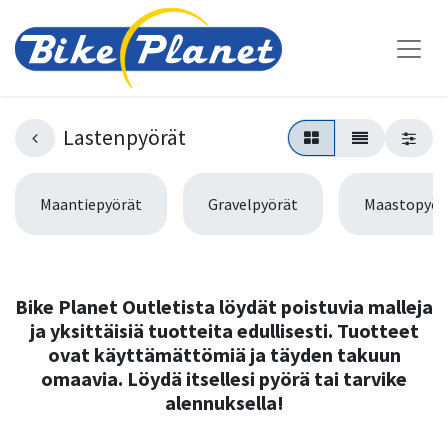
Lastenpyörät
Maantiepyörät
Gravelpyörät
Maastopyör
Bike Planet Outletista löydät poistuvia malleja
ja yksittäisiä tuotteita edullisesti. Tuotteet
ovat käyttämättömiä ja täyden takuun
omaavia. Löydä itsellesi pyörä tai tarvike
alennuksella!