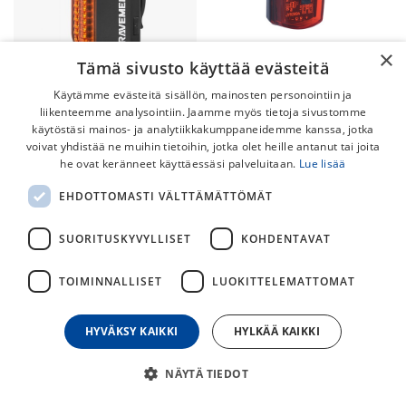
×
Tämä sivusto käyttää evästeitä
OXC Bright Stop 20lm
Käytämme evästeitä sisällön, mainosten personointiin ja
Ravemen TR50 Takavalo
Takavalo
liikenteemme analysointiin. Jaamme myös tietoja sivustomme
käytöstäsi mainos- ja analytiikkakumppaneidemme kanssa, jotka
49,00
€
15,00
€
voivat yhdistää ne muihin tietoihin, jotka olet heille antanut tai joita
he ovat keränneet käyttäessäsi palveluitaan.
Lue lisää
EHDOTTOMASTI VÄLTTÄMÄTTÖMÄT
SUORITUSKYVYLLISET
KOHDENTAVAT
TOIMINNALLISET
LUOKITTELEMATTOMAT
HYVÄKSY KAIKKI
HYLKÄÄ KAIKKI
Specialized Flashback
NÄYTÄ TIEDOT
Takavalo
Ravemen TR20 Takavalo