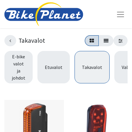
Takavalot
E-bike
valot
Etuvalot
Takavalot
Valos
ja
johdot