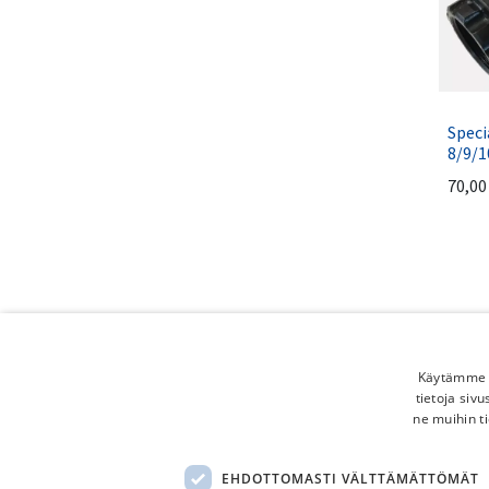
Speci
8/9/1
70,00
Käytämme e
tietoja siv
ne muihin ti
Shim
EHDOTTOMASTI VÄLTTÄMÄTTÖMÄT