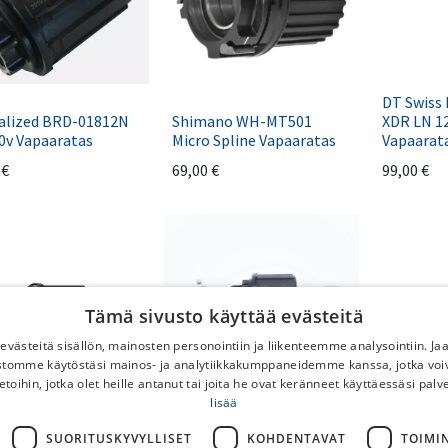
DT Swiss
alized BRD-01812N
Shimano WH-MT501
XDR LN 
0v Vapaaratas
Micro Spline Vapaaratas
Vapaarat
€
69,00
€
99,00
€
Tämä sivusto käyttää evästeitä
västeitä sisällön, mainosten personointiin ja liikenteemme analysointiin. 
ustomme käytöstäsi mainos- ja analytiikkakumppaneidemme kanssa, jotka voi
etoihin, jotka olet heille antanut tai joita he ovat keränneet käyttäessäsi palv
lisää
Scott Hub Repair Kit
ano FH-TY500
Form CL-2241 Shim R 20
SUORITUSKYVYLLISET
KOHDENTAVAT
TOIMI