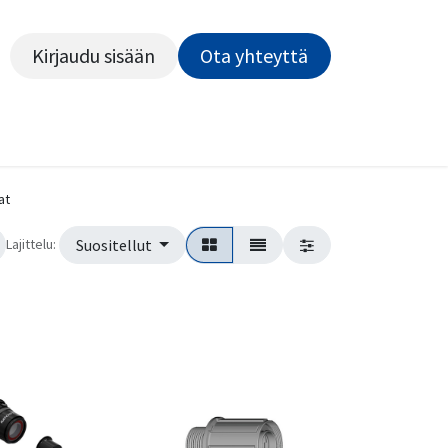
Kirjaudu sisään
Ota yhteyttä​​​​​​
Kiekot
Outlet
Pyörähuolto
Rahoitus
Työsu
at
Lajittelu:
Suositellut