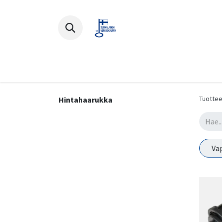
Polkupyörät
Ajovarusteet
Lisä
Tuottee
Hintahaarukka
Va