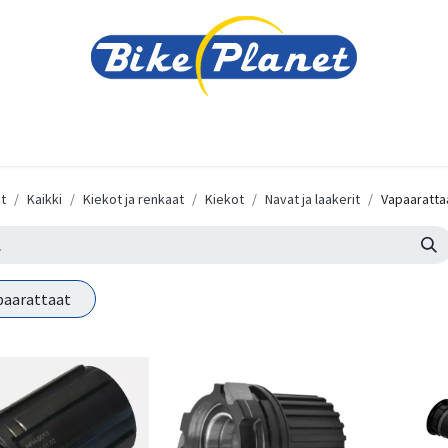
varusteet
Tarvikkeet
Varaosat
Renkaat ja 
t
Kaikki
Kiekot ja renkaat
Kiekot
Navat ja laakerit
Vapaaratta
paarattaat