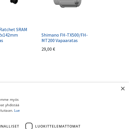
 Ratchet SRAM
12x142mm
Shimano FH-TX500/FH-
as
MT200 Vapaaratas
29,00
€
×
Jaamme myös
vat yhdistää
eluitaan.
Lue
NNALLISET
LUOKITTELEMATTOMAT