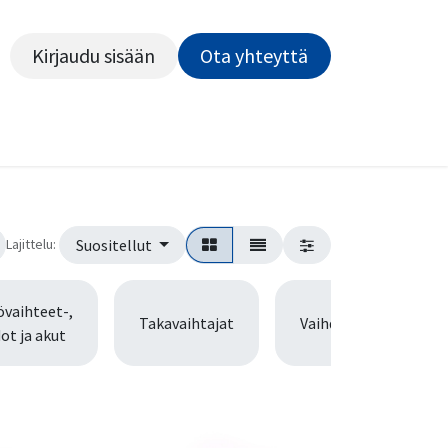
Kirjaudu sisään
Ota yhteyttä​​​​​​
Kiekot
Outlet
Pyörähuolto
Rahoitus
Työsu
Lajittelu:
Suositellut
vaihteet-,
Takavaihtajat
Vaihdevivut
ot ja akut