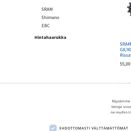
SRAM
Shimano
EBC
Hintahaarukka
SRA
GX/X
Rissa
55,00
Käytämme e
tietoja siv
ne muihin ti
EHDOTTOMASTI VÄLTTÄMÄTTÖMÄT