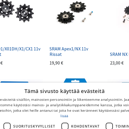
M
01/X01DH/X1/CX1 11v
SRAM Apex1/NX 11v
t
Rissat
SRAM NX E
€
19,90
€
23,00
€
Tämä sivusto käyttää evästeitä
västeitä sisällön, mainosten personointiin ja liikenteemme analysointiin. 
ustomme käytöstäsi mainos- ja analytiikkakumppaneidemme kanssa, jotka voi
etoihin, jotka olet heille antanut tai joita he ovat keränneet käyttäessäsi palv
lisää
SUORITUSKYVYLLISET
KOHDENTAVAT
TOIMI