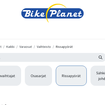
varusteet
Tarvikkeet
Varaosat
Renkaat ja 
t
Kaikki
Varaosat
Vaihteisto
Rissapyörät
Sähkö
uvaihtajat
Osasarjat
Rissapyörät
johd