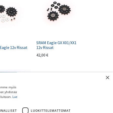
SRAM Eagle GX X01/XX1
agle 12v Rissat
12v Rissat
42,00
€
×
Jaamme myös
vat yhdistää
eluitaan.
Lue
NNALLISET
LUOKITTELEMATTOMAT