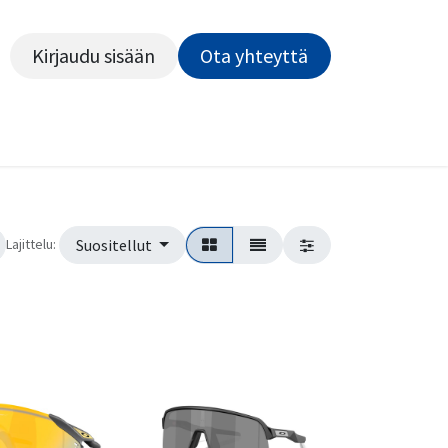
Kirjaudu sisään
Ota yhteyttä​​​​​​
Kiekot
Outlet
Pyörähuolto
Rahoitus
Työsu
Lajittelu:
Suositellut