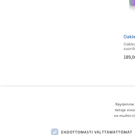
Oakle
Oakley
suorit
jossa 
189,0
näköke
linssi
erino
pyöräi
ulkoil
Käytämme e
tietoja siv
ne muihin ti
Oakle
EHDOTTOMASTI VÄLTTÄMÄTTÖMÄT