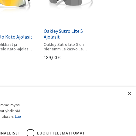
Oakley Sutro Lite S
lo Kato Ajolasit
Ajolasit
likkäät ja
Oakley Sutro Lite S on
elo Kato -ajolasit
pienemmille kasvoille
t kasvonmuotoja ja
suunniteltu suorituskykyinen
189,00
€
in hyvin päässä.
ajolasi, joka yhdistää laajan
rakenne lisää
näkökentän, Prizm™-
linssiteknologian ja
erinomaisen
käyttömukavuuden
pyöräilyyn sekä ulkoiluun.
×
Jaamme myös
vat yhdistää
eluitaan.
Lue
NNALLISET
LUOKITTELEMATTOMAT