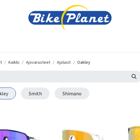
varusteet
Tarvikkeet
Varaosat
Renkaat ja 
t
Kaikki
Ajovarusteet
Ajolasit
Oakley
kley
Smith
Shimano