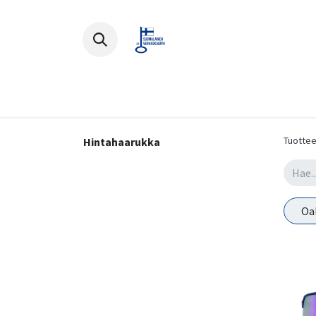
Polkupyörät
Ajovarusteet
Lisä
Tuottee
Hintahaarukka
Oa