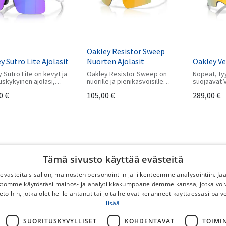
Oakley Resistor Sweep
y Sutro Lite Ajolasit
Nuorten Ajolasit
Oakley Ve
 Sutro Lite on kevyt ja
Oakley Resistor Sweep on
Nopeat, tyy
uskykyinen ajolasi,
nuorille ja pienikasvoisille
suojaavat V
yhdistyvät laaja
suunniteltu suorituskykyinen
myötäilevä
0
€
105,00
€
289,00
€
nttä, Prizm-
urheilulasi, jossa yhdistyvät
pysyvät nä
teknologia ja
laaja näkökenttä, Prizm™-
Saranaton 
mainen käyttömukavuus
linssiteknologia ja kevyt
jäykkyyttä.
lyyn sekä aktiiviseen
käyttömukavuus aktiiviseen
uun.
liikuntaan.
Tämä sivusto käyttää evästeitä
västeitä sisällön, mainosten personointiin ja liikenteemme analysointiin. 
ustomme käytöstäsi mainos- ja analytiikkakumppaneidemme kanssa, jotka voi
etoihin, jotka olet heille antanut tai joita he ovat keränneet käyttäessäsi palv
lisää
y Sutro Lite Sweep
SUORITUSKYVYLLISET
KOHDENTAVAT
TOIMI