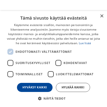
×
Tämä sivusto käyttää evästeitä
Käytämme evästeitä sisällön, mainosten personointiin ja
liikenteemme analysointiin. Jaamme myös tietoja sivustomme
käytöstäsi mainos- ja analytiikkakumppaneidemme kanssa, jotka
voivat yhdistää ne muihin tietoihin, jotka olet heille antanut tai joita
he ovat keränneet käyttäessäsi palveluitaan.
Lue lisää
EHDOTTOMASTI VÄLTTÄMÄTTÖMÄT
SUORITUSKYVYLLISET
KOHDENTAVAT
Specialized Sirrus X 2.0 EQ
Specialized Sirrus X 2.0 EQ
ST -26
-26
TOIMINNALLISET
LUOKITTELEMATTOMAT
Sirrus X hybridipyörä tarjoaa
Sirrus X 2.0 EQ hybridipyörä
mukavuutta, tehokkuutta ja
tarjoaa mukavuutta,
ketterää käsiteltävyyttä ja se
tehokkuutta ja ketterää
loistaa niin päällysteellä,
käsiteltävyyttä ja se loistaa
HYVÄKSY KAIKKI
HYLKÄÄ KAIKKI
1 099,00
€
1 099,00
€
maastossa, kuin kaikella
niin päällysteellä, maastossa,
näiden välillä.
kuin kaikella näiden välillä.
NÄYTÄ TIEDOT