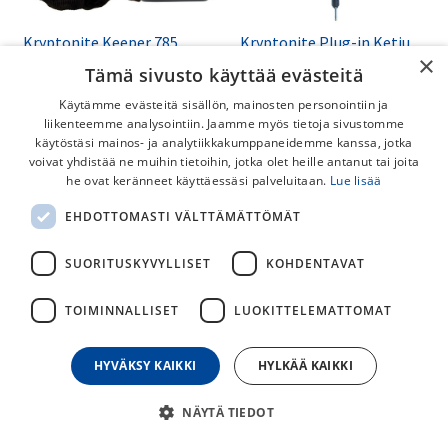
Kryptonite Keeper 785
Kryptonite Plug-in Ketju
×
Ketjulukko
Runkolukkoon 6x150cm
Tämä sivusto käyttää evästeitä
Kryptonite Ketjulukko joka tuo
Helppokäyttöinen ja vahva
mielenrauhaa ja turvaa
lisäketju, joka toimii yhdessä
Käytämme evästeitä sisällön, mainosten personointiin ja
pyörääsi varkauksilta
Kryptonite ja AXA
liikenteemme analysointiin. Jaamme myös tietoja sivustomme
kiitettävästi.
runkolukkojen plug-in osan
55,00
€
50,00
€
käytöstäsi mainos- ja analytiikkakumppaneidemme kanssa, jotka
kanssa.
voivat yhdistää ne muihin tietoihin, jotka olet heille antanut tai joita
he ovat keränneet käyttäessäsi palveluitaan.
Lue lisää
EHDOTTOMASTI VÄLTTÄMÄTTÖMÄT
SUORITUSKYVYLLISET
KOHDENTAVAT
TOIMINNALLISET
LUOKITTELEMATTOMAT
HYVÄKSY KAIKKI
HYLKÄÄ KAIKKI
Kryptonite Keeper 585
Kryptonite Evolution 4
NÄYTÄ TIEDOT
Ketjulukko
1090 Ketjulukko
Kryptonite ketjulukko joka tuo
Kryptoniten vahva ketjulukko,