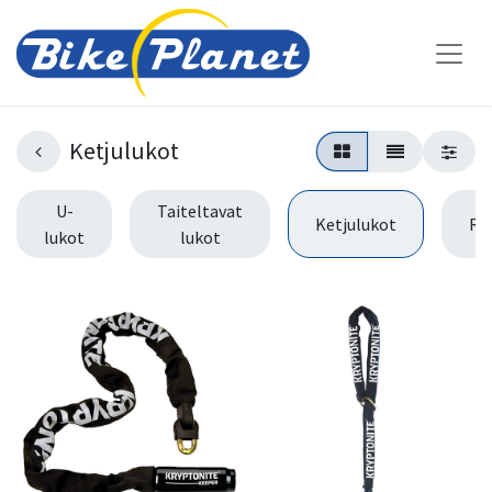
Ketjulukot
U-
Taiteltavat
Ketjulukot
Ru
lukot
lukot