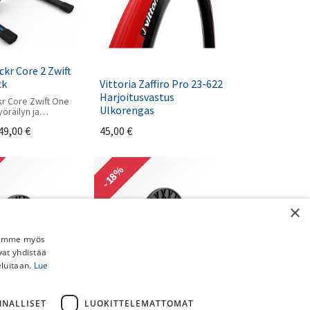
kr Core 2 Zwift
ck
Vittoria Zaffiro Pro 23-622
Harjoitusvastus
r Core Zwift One
Ulkorengas
öräilyn ja
aailman. Zwift cog
49,00
€
45,00
€
tuna, tässä
 on kaikki mitä
saavuttaaksesi
 - plus, se on
-18%
va lähes minkä
2 -vaihteisen
ssa.
×
Jaamme myös
vat yhdistää
eluitaan.
Lue
NNALLISET
LUOKITTELEMATTOMAT