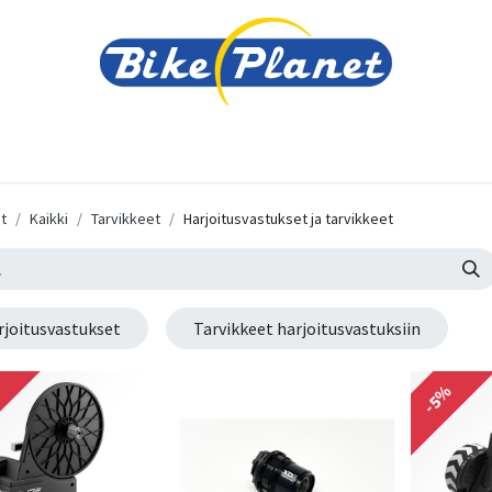
varusteet
Tarvikkeet
Varaosat
Renkaat ja 
t
Kaikki
Tarvikkeet
Harjoitusvastukset ja tarvikkeet
rjoitusvastukset
Tarvikkeet harjoitusvastuksiin
%
-5%