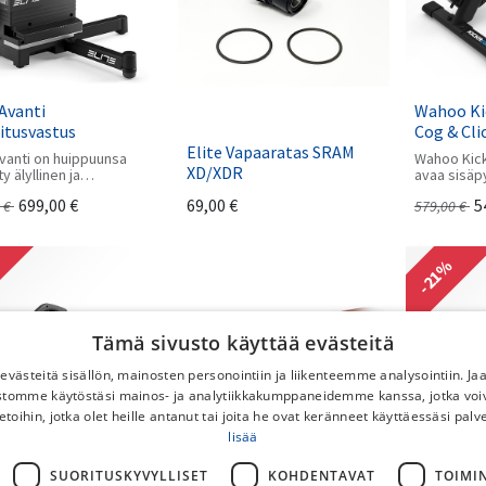
 Avanti
Wahoo Kic
itusvastus
Cog & Cli
Elite Vapaaratas SRAM
Avanti on huippuunsa
Wahoo Kick
XD/XDR
ty älyllinen ja
avaa sisäpy
ktiivinen
kuntoilun m
699,00
€
69,00
€
5
€
579,00
€
tusvastus. Sen upea
esiasennet
tuma ja ominaisuudet
trainerissa
t tästä kategoriassaan
tarvitset 
lukykyisimmän
tavoitteesi
-21%
tusvastuksen.
yhteensopi
tahansa 8-1
pyörän kan
Tämä sivusto käyttää evästeitä
västeitä sisällön, mainosten personointiin ja liikenteemme analysointiin. 
ustomme käytöstäsi mainos- ja analytiikkakumppaneidemme kanssa, jotka voi
etoihin, jotka olet heille antanut tai joita he ovat keränneet käyttäessäsi palv
lisää
 Direto XR Zwift Cog
SUORITUSKYVYLLISET
KOHDENTAVAT
TOIMI