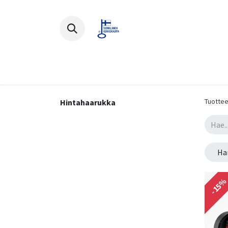
Polkupyörät
Ajovarusteet
Lisä
Tuottee
Hintahaarukka
Ha
-15