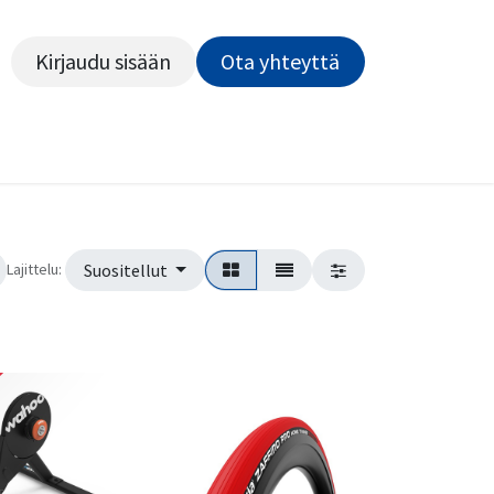
Kirjaudu sisään
Ota yhteyttä​​​​​​
Kiekot
Outlet
Pyörähuolto
Rahoitus
Työsu
Lajittelu:
Suositellut