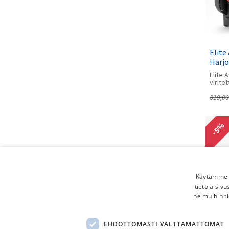
Elite
Harjo
Elite 
viritet
intera
819,00
harjoi
ajotun
tekevä
kilpai
-5%
harjoi
Käytämme e
tietoja siv
ne muihin ti
Elite
EHDOTTOMASTI VÄLTTÄMÄTTÖMÄT