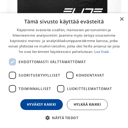
×
Tämä sivusto käyttää evästeitä
Käytämme evästeitä sisällön, mainosten personointiin ja
liikenteemme analysointiin. Jaamme myös tietoja sivustomme
käytöstäsi mainos- ja analytiikkakumppaneidemme kanssa, jotka
voivat yhdistää ne muihin tietoihin, jotka olet heille antanut tai joita
he ovat keränneet käyttäessäsi palveluitaan.
Lue lisää
EHDOTTOMASTI VÄLTTÄMÄTTÖMÄT
Elite Harjoitusmatto taitettava musta
Helposti pieneen tilaan taitettava harjoitusmatto on
SUORITUSKYVYLLISET
KOHDENTAVAT
loistava suoja harjoitusvastuksen alle treeni-session ajaksi.
Ehkäisee harjoitusvastuksen liikettä, vaimentaa ääntä ja
TOIMINNALLISET
LUOKITTELEMATTOMAT
suojaa hieltä.
HYVÄKSY KAIKKI
HYLKÄÄ KAIKKI
45,00
€
NÄYTÄ TIEDOT