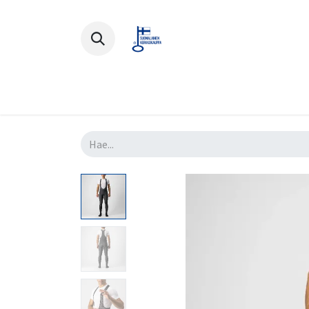
Polkupyörät
Ajovarusteet
Lisä