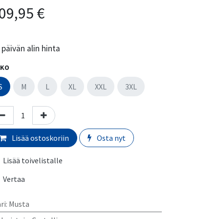
09,95
€
päivän alin hinta
KO
S
M
L
XL
XXL
3XL
Lisää ostoskoriin
Osta nyt
Lisää toivelistalle
Vertaa
ri
:
Musta