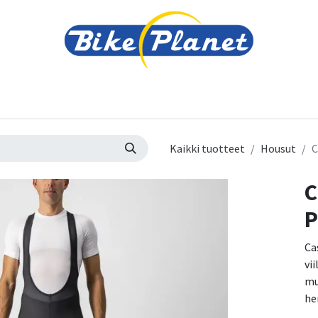
varusteet
Tarvikkeet
Varaosat
Renkaat ja 
Kaikki tuotteet
Housut
C
C
P
Ca
vi
mu
he