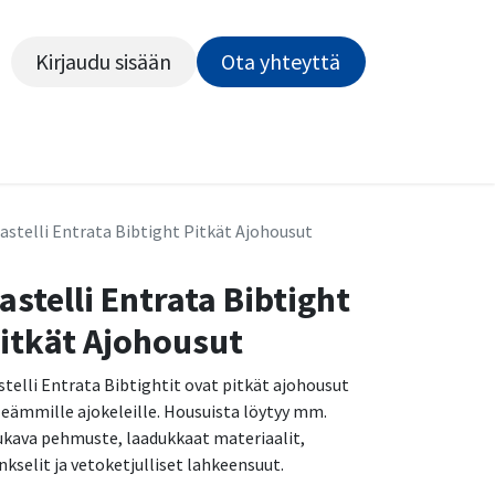
Kirjaudu sisään
Ota yhteyttä​​​​​​
Kiekot
Outlet
Pyörähuolto
Rahoitus
Työsu
astelli Entrata Bibtight Pitkät Ajohousut
astelli Entrata Bibtight
itkät Ajohousut
stelli Entrata Bibtightit ovat pitkät ajohousut
ileämmille ajokeleille. Housuista löytyy mm.
kava pehmuste, laadukkaat materiaalit,
nkselit ja vetoketjulliset lahkeensuut.