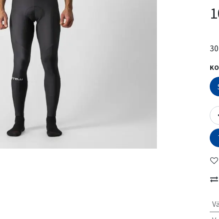
1
30
KO
Vä