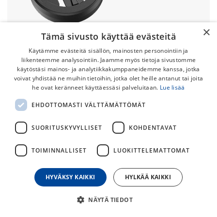
×
Tämä sivusto käyttää evästeitä
Käytämme evästeitä sisällön, mainosten personointiin ja
liikenteemme analysointiin. Jaamme myös tietoja sivustomme
käytöstäsi mainos- ja analytiikkakumppaneidemme kanssa, jotka
voivat yhdistää ne muihin tietoihin, jotka olet heille antanut tai joita
he ovat keränneet käyttäessäsi palveluitaan.
Lue lisää
Ravemen QTM-01 Wahoo-adapteri
EHDOTTOMASTI VÄLTTÄMÄTTÖMÄT
FR160 Valolle
SUORITUSKYVYLLISET
KOHDENTAVAT
Ravemen FR160 valoon sopiva adapteri, jolla saat Wahoon
ajotietokoneen kiinnitettyä valoon.
TOIMINNALLISET
LUOKITTELEMATTOMAT
10,00
€
HYVÄKSY KAIKKI
HYLKÄÄ KAIKKI
30
päivän alin hinta
NÄYTÄ TIEDOT