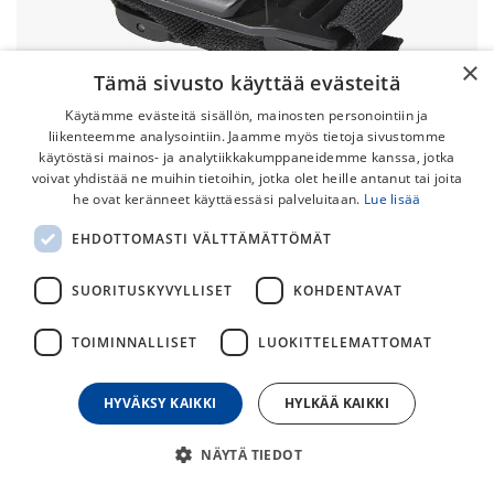
×
Tämä sivusto käyttää evästeitä
Käytämme evästeitä sisällön, mainosten personointiin ja
liikenteemme analysointiin. Jaamme myös tietoja sivustomme
käytöstäsi mainos- ja analytiikkakumppaneidemme kanssa, jotka
voivat yhdistää ne muihin tietoihin, jotka olet heille antanut tai joita
he ovat keränneet käyttäessäsi palveluitaan.
Lue lisää
EHDOTTOMASTI VÄLTTÄMÄTTÖMÄT
Ravemen AHM-01 Kypäräkiinnike
Ravemen valaisimiin yhteensopiva kypäräkiinnike
SUORITUSKYVYLLISET
KOHDENTAVAT
säädettävillä velcrohihnolla. GoPro mount.
TOIMINNALLISET
LUOKITTELEMATTOMAT
15,00
€
HYVÄKSY KAIKKI
HYLKÄÄ KAIKKI
30
päivän alin hinta
NÄYTÄ TIEDOT