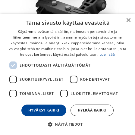
×
Tämä sivusto käyttää evästeitä
Käytämme evästeitä sisällön, mainosten personointiin ja
liikenteemme analysointiin. Jaamme myös tietoja sivustomme
käytöstäsi mainos- ja analytiikkakumppaneidemme kanssa, jotka
voivat yhdistää ne muihin tietoihin, jotka olet heille antanut tai joita
he ovat keränneet käyttäessäsi palveluitaan.
Lue lisää
EHDOTTOMASTI VÄLTTÄMÄTTÖMÄT
Garmin Varia
Satulakiskokiinnityssarja
SUORITUSKYVYLLISET
KOHDENTAVAT
Tällä valinnaisella kiinnityssarjalla pyöräilijä voi kiinnittää ja
TOIMINNALLISET
LUOKITTELEMATTOMAT
asentaa yhteensopivan Varia-laitteen vakiomuotoiseen
pyörän satulakiskoon.
HYVÄKSY KAIKKI
HYLKÄÄ KAIKKI
45,00
€
NÄYTÄ TIEDOT