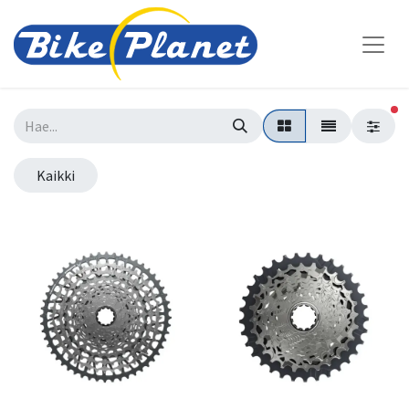
su
Kaikki