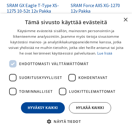
SRAM GX Eagle T-Type XS-
SRAM Force AXS XG-1270
1275 10-52t 12v Pakka
12v Pakka
×
Tämä sivusto käyttää evästeitä
285,00
€
239,00
€
Käytämme evästeitä sisällön, mainosten personointiin ja
liikenteemme analysointiin. Jaamme myös tietoja sivustomme
käytöstäsi mainos- ja analytiikkakumppaneidemme kanssa, jotka
voivat yhdistää ne muihin tietoihin, jotka olet heille antanut tai joita
he ovat keränneet käyttäessäsi palveluitaan.
Lue lisää
EHDOTTOMASTI VÄLTTÄMÄTTÖMÄT
SUORITUSKYVYLLISET
KOHDENTAVAT
TOIMINNALLISET
LUOKITTELEMATTOMAT
SRAM XPLR XG-1251 10-44t
SRAM Rival AXS XG-1250
12v Pakka
12v Pakka
HYVÄKSY KAIKKI
HYLKÄÄ KAIKKI
199,00
€
169,00
€
NÄYTÄ TIEDOT