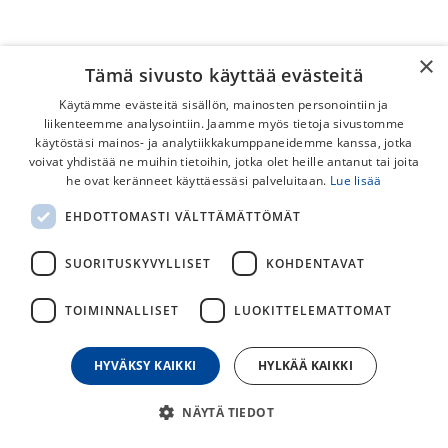
×
SRAM PC-X1 11v 118L Ketju
Tämä sivusto käyttää evästeitä
SRAM PC-XX1 11v 114L
Sram 1x11- vaihteinen ketju.
Ketju
Käytämme evästeitä sisällön, mainosten personointiin ja
liikenteemme analysointiin. Jaamme myös tietoja sivustomme
69,00
€
45,00
€
käytöstäsi mainos- ja analytiikkakumppaneidemme kanssa, jotka
voivat yhdistää ne muihin tietoihin, jotka olet heille antanut tai joita
he ovat keränneet käyttäessäsi palveluitaan.
Lue lisää
EHDOTTOMASTI VÄLTTÄMÄTTÖMÄT
SUORITUSKYVYLLISET
KOHDENTAVAT
TOIMINNALLISET
LUOKITTELEMATTOMAT
HYVÄKSY KAIKKI
HYLKÄÄ KAIKKI
SRAM X01 Eagle 12v 126L
SRAM RED 22 11v 114L
NÄYTÄ TIEDOT
Ketju
Ketju