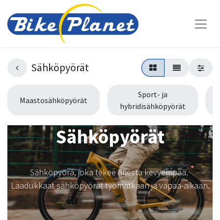
Sähköpyörät
Sport- ja
Maastosähköpyörät
hybridisähköpyörät
Sähköpyörät
Sähköpyörä, joka tekee arjesta kevyempää.
Laadukkaat sähköpyörät työmatkaan ja vapaa-aikaan.