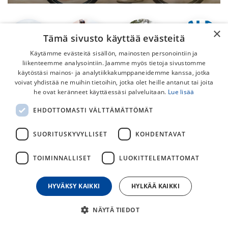
×
Tämä sivusto käyttää evästeitä
Käytämme evästeitä sisällön, mainosten personointiin ja
liikenteemme analysointiin. Jaamme myös tietoja sivustomme
käytöstäsi mainos- ja analytiikkakumppaneidemme kanssa, jotka
Työmatkaan
Arkeen ja
Maastoon ja
Outlet
voivat yhdistää ne muihin tietoihin, jotka olet heille antanut tai joita
ja vapaalle
kaupunkiin
poluille
sähköpyörät
he ovat keränneet käyttäessäsi palveluitaan.
Lue lisää
EHDOTTOMASTI VÄLTTÄMÄTTÖMÄT
SUORITUSKYVYLLISET
KOHDENTAVAT
TOIMINNALLISET
LUOKITTELEMATTOMAT
HYVÄKSY KAIKKI
HYLKÄÄ KAIKKI
NÄYTÄ TIEDOT