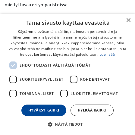
miellyttävää eri ympäristöissä.
×
Tämä sivusto käyttää evästeitä
Käytämme evästeitä sisällön, mainosten personointiin ja
liikenteemme analysointiin. Jaamme myös tietoja sivustomme
käytöstäsi mainos- ja analytiikkakumppaneidemme kanssa, jotka
voivat yhdistää ne muihin tietoihin, jotka olet heille antanut tai joita
he ovat keränneet käyttäessäsi palveluitaan.
Lue lisää
EHDOTTOMASTI VÄLTTÄMÄTTÖMÄT
Scott​​
Specialized​​​​
Crescent​​
SUORITUSKYVYLLISET
KOHDENTAVAT
TOIMINNALLISET
LUOKITTELEMATTOMAT
HYVÄKSY KAIKKI
HYLKÄÄ KAIKKI
NÄYTÄ TIEDOT