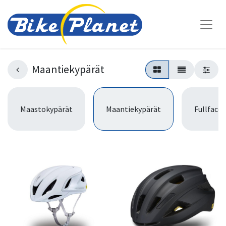
Maantiekypärät
Maastokypärät
Maantiekypärät
Fullface