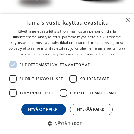
×
Specialized Align II MIPS
Tämä sivusto käyttää evästeitä
Specialized Propero 4
Specialized Align II MIPS on
MIPS
Käytämme evästeitä sisällön, mainosten personointiin ja
entistä tyylikkäämpi, istuvampi
ja sirompi. Turvallisuus on
liikenteemme analysointiin. Jaamme myös tietoja sivustomme
ykkös prioriteetti. Specialized
käytöstäsi mainos- ja analytiikkakumppaneidemme kanssa, jotka
205,00
€
65,00
€
Align MIPS II pyöräilykypärä on
voivat yhdistää ne muihin tietoihin, jotka olet heille antanut tai joita
vaadittavat standardit
täyttävät kypärä, jota ei ole
he ovat keränneet käyttäessäsi palveluitaan.
Lue lisää
hinnalla pilattu.
EHDOTTOMASTI VÄLTTÄMÄTTÖMÄT
SUORITUSKYVYLLISET
KOHDENTAVAT
TOIMINNALLISET
LUOKITTELEMATTOMAT
HYVÄKSY KAIKKI
HYLKÄÄ KAIKKI
Smith Signal MIPS
NÄYTÄ TIEDOT
Smith Signal kypärä on
Smith Network MIPS
tarkoitettu päivittäiseen ajoon.