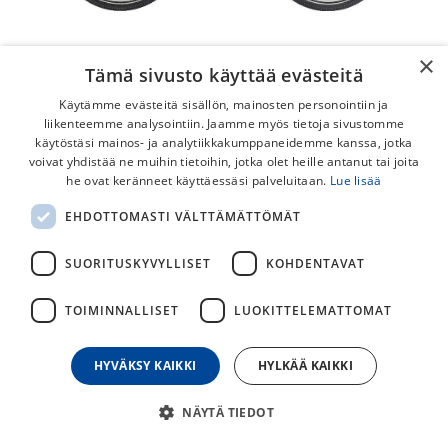
×
Tämä sivusto käyttää evästeitä
Käytämme evästeitä sisällön, mainosten personointiin ja
liikenteemme analysointiin. Jaamme myös tietoja sivustomme
käytöstäsi mainos- ja analytiikkakumppaneidemme kanssa, jotka
voivat yhdistää ne muihin tietoihin, jotka olet heille antanut tai joita
Crescent Torn 3v 24"
he ovat keränneet käyttäessäsi palveluitaan.
Lue lisää
Perinteinen jalkajarrullinen 3-vaihteisella napavaihteella
EHDOTTOMASTI VÄLTTÄMÄTTÖMÄT
varusteltu lastenpyörä, niille jotka hakevat varmatoimista
pyörää.
SUORITUSKYVYLLISET
KOHDENTAVAT
Torn on 24, Shimano Nexus 3-napavaihteinen kumppani
TOIMINNALLISET
LUOKITTELEMATTOMAT
metsäpoluille ja luotettava pyörä koulumatkoille.
449,00
€
HYVÄKSY KAIKKI
HYLKÄÄ KAIKKI
NÄYTÄ TIEDOT
30
päivän alin hinta