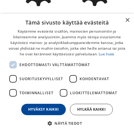
×
Tämä sivusto käyttää evästeitä
Käytämme evästeitä sisällön, mainosten personointiin ja
liikenteemme analysointiin. Jaamme myös tietoja sivustomme
käytöstäsi mainos- ja analytiikkakumppaneidemme kanssa, jotka
voivat yhdistää ne muihin tietoihin, jotka olet heille antanut tai joita
he ovat keränneet käyttäessäsi palveluitaan.
Lue lisää
Shimano 105 RD-R7150 12v Rissat
EHDOTTOMASTI VÄLTTÄMÄTTÖMÄT
Shimano 105 RD-R7150 2x12 -vaihtajan rissat.
SUORITUSKYVYLLISET
KOHDENTAVAT
25,00
€
TOIMINNALLISET
LUOKITTELEMATTOMAT
30
päivän alin hinta
HYVÄKSY KAIKKI
HYLKÄÄ KAIKKI
NÄYTÄ TIEDOT
Lisää ostoskoriin
Osta nyt