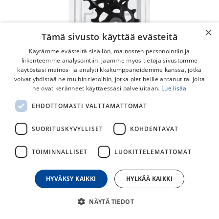
×
Tämä sivusto käyttää evästeitä
Käytämme evästeitä sisällön, mainosten personointiin ja
liikenteemme analysointiin. Jaamme myös tietoja sivustomme
käytöstäsi mainos- ja analytiikkakumppaneidemme kanssa, jotka
voivat yhdistää ne muihin tietoihin, jotka olet heille antanut tai joita
Shimano XT RD-M8100 12v Rissat
he ovat keränneet käyttäessäsi palveluitaan.
Lue lisää
Shimanon XT-tasoiset RD-M8100 rissapyörät 12-
EHDOTTOMASTI VÄLTTÄMÄTTÖMÄT
vaihteistolle.
SUORITUSKYVYLLISET
KOHDENTAVAT
23,00
€
TOIMINNALLISET
LUOKITTELEMATTOMAT
30
päivän alin hinta
HYVÄKSY KAIKKI
HYLKÄÄ KAIKKI
NÄYTÄ TIEDOT
Lisää ostoskoriin
Osta nyt