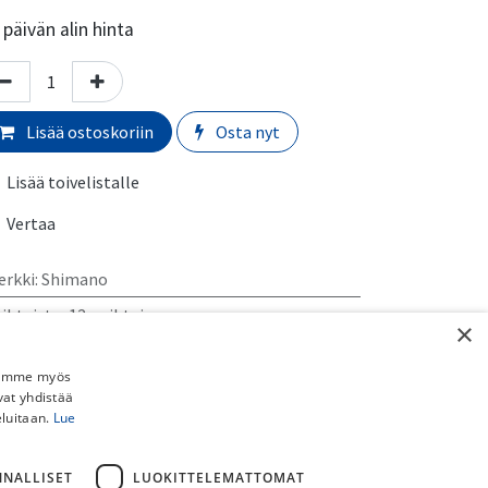
päivän alin hinta
Lisää ostoskoriin
Osta nyt
Lisää toivelistalle
Vertaa
erkki
:
Shimano
ihteisto
:
12-vaihteinen
×
rmaali toimitusaika:
​​​2-5 arkipäivää
Jaamme myös
vat yhdistää
imituskulut:
eluitaan.
Lue
uto myymälästä:
​​​​​Ilmainen
 Schenker paketti (ei pyörille):
​​​​​​​​6,90€
NNALLISET
LUOKITTELEMATTOMAT