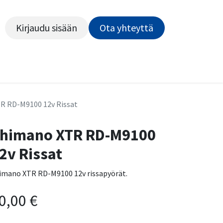
Kirjaudu sisään
Ota yhteyttä​​​​​​
Kiekot
Outlet
Pyörähuolto
Rahoitus
Työsu
R RD-M9100 12v Rissat
himano XTR RD-M9100
2v Rissat
imano XTR RD-M9100 12v rissapyörät.
0,00
€