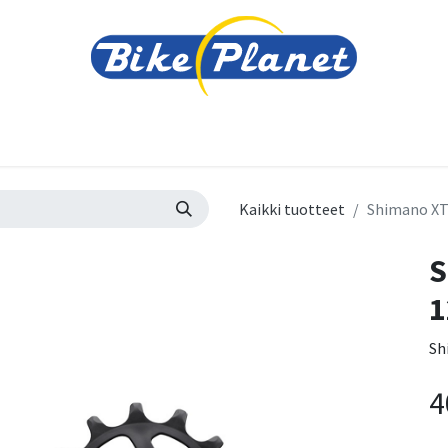
varusteet
Tarvikkeet
Varaosat
Renkaat ja 
Kaikki tuotteet
Shimano XT
S
1
Sh
4