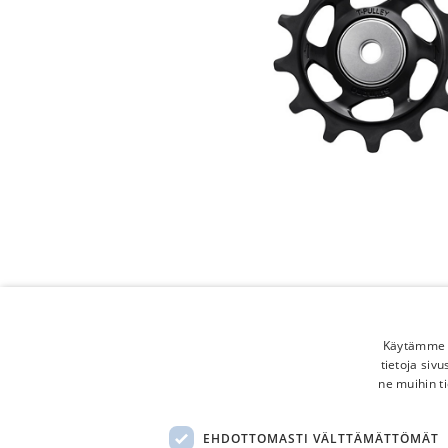
Käytämme e
tietoja siv
ne muihin ti
EHDOTTOMASTI VÄLTTÄMÄTTÖMÄT