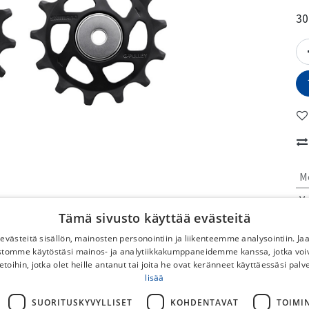
30
M
Va
Tämä sivusto käyttää evästeitä
No
västeitä sisällön, mainosten personointiin ja liikenteemme analysointiin. 
ustomme käytöstäsi mainos- ja analytiikkakumppaneidemme kanssa, jotka voi
To
etoihin, jotka olet heille antanut tai joita he ovat keränneet käyttäessäsi palv
lisää
No
DB
SUORITUSKYVYLLISET
KOHDENTAVAT
TOIMI