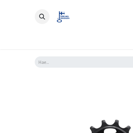
Polkupyörät
Ajovarusteet
Lisä