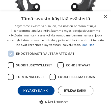
×
Tämä sivusto käyttää evästeitä
Käytämme evästeitä sisällön, mainosten personointiin ja
liikenteemme analysointiin. Jaamme myös tietoja sivustomme
käytöstäsi mainos- ja analytiikkakumppaneidemme kanssa, jotka
voivat yhdistää ne muihin tietoihin, jotka olet heille antanut tai joita
he ovat keränneet käyttäessäsi palveluitaan.
Lue lisää
Shimano GRX FC-RX810-2 ND-tyyppi
EHDOTTOMASTI VÄLTTÄMÄTTÖMÄT
48t 2x11v Eturatas
SUORITUSKYVYLLISET
KOHDENTAVAT
Shimano GRX FC-RX810-2 kampien isompi eturatas.
TOIMINNALLISET
LUOKITTELEMATTOMAT
149,00
€
HYVÄKSY KAIKKI
HYLKÄÄ KAIKKI
30
päivän alin hinta
NÄYTÄ TIEDOT