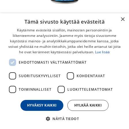
×
Tämä sivusto käyttää evästeitä
Käytämme evästeitä sisällön, mainosten personointiin ja
liikenteemme analysointiin. Jaamme myös tietoja sivustomme
käytöstäsi mainos- ja analytiikkakumppaneidemme kanssa, jotka
voivat yhdistää ne muihin tietoihin, jotka olet heille antanut tai joita
Shimano Shadow RD+ Rasva
he ovat keränneet käyttäessäsi palveluitaan.
Lue lisää
Shimanon Shadow RD+ takavaihtajien vakaajille suunniteltu
EHDOTTOMASTI VÄLTTÄMÄTTÖMÄT
rasva.
SUORITUSKYVYLLISET
KOHDENTAVAT
15,50
€
TOIMINNALLISET
LUOKITTELEMATTOMAT
30
päivän alin hinta
HYVÄKSY KAIKKI
HYLKÄÄ KAIKKI
NÄYTÄ TIEDOT