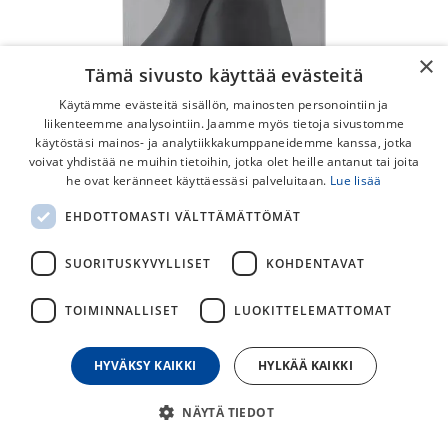
×
Tämä sivusto käyttää evästeitä
Käytämme evästeitä sisällön, mainosten personointiin ja
liikenteemme analysointiin. Jaamme myös tietoja sivustomme
käytöstäsi mainos- ja analytiikkakumppaneidemme kanssa, jotka
voivat yhdistää ne muihin tietoihin, jotka olet heille antanut tai joita
he ovat keränneet käyttäessäsi palveluitaan.
Lue lisää
Shimano ST-6800 Musta Kahvakumit
EHDOTTOMASTI VÄLTTÄMÄTTÖMÄT
Shimano Ultegra ST-6800 maantiekahvojen kädensijoille
tarkoitetut vaihtokumit.
SUORITUSKYVYLLISET
KOHDENTAVAT
15,00
€
TOIMINNALLISET
LUOKITTELEMATTOMAT
HYVÄKSY KAIKKI
HYLKÄÄ KAIKKI
30
päivän alin hinta
NÄYTÄ TIEDOT