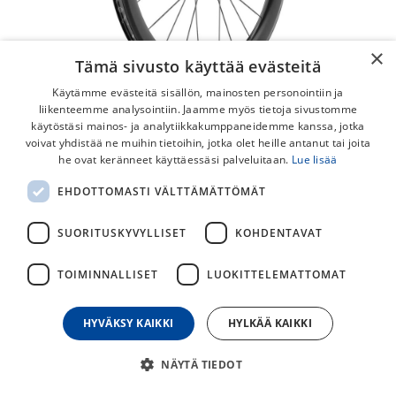
×
Tämä sivusto käyttää evästeitä
Käytämme evästeitä sisällön, mainosten personointiin ja
liikenteemme analysointiin. Jaamme myös tietoja sivustomme
käytöstäsi mainos- ja analytiikkakumppaneidemme kanssa, jotka
voivat yhdistää ne muihin tietoihin, jotka olet heille antanut tai joita
he ovat keränneet käyttäessäsi palveluitaan.
Lue lisää
DT Swiss GRC 1400 Dicut 50 28"
EHDOTTOMASTI VÄLTTÄMÄTTÖMÄT
Kiekkopari
SUORITUSKYVYLLISET
KOHDENTAVAT
DT Swiss GRC 1400 Dicut 50 hiilikuituinen 28" kiekkopari
gravel-pyörään. Tubeless readyt.
TOIMINNALLISET
LUOKITTELEMATTOMAT
1 999,00
€
HYVÄKSY KAIKKI
HYLKÄÄ KAIKKI
30
päivän alin hinta
NÄYTÄ TIEDOT