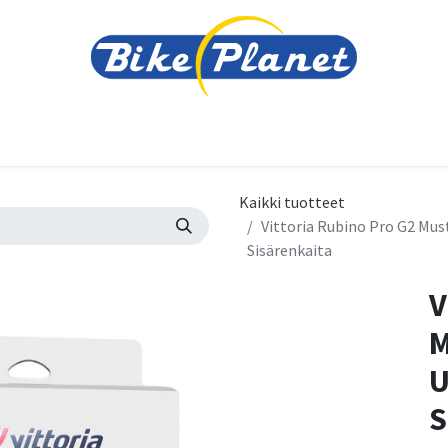
varusteet
Tarvikkeet
Varaosat
Renkaat ja 
Kaikki tuotteet
Vittoria Rubino Pro G2 Must
Sisärenkaita
V
M
U
S