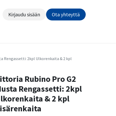
Kirjaudu sisään
Ota yhteyttä​​​​​​
Kiekot
Outlet
Pyörähuolto
Rahoitus
Työsu
a Rengassetti: 2kpl Ulkorenkaita & 2 kpl
ittoria Rubino Pro G2
usta Rengassetti: 2kpl
lkorenkaita & 2 kpl
isärenkaita