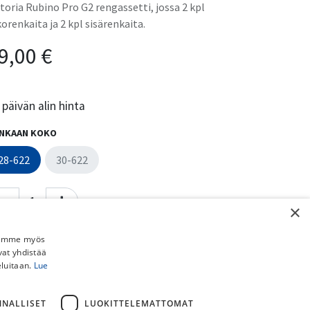
ttoria Rubino Pro G2 rengassetti, jossa 2 kpl
korenkaita ja 2 kpl sisärenkaita.
9,00
€
päivän alin hinta
NKAAN KOKO
28-622
30-622
×
Lisää ostoskoriin
Osta nyt
Jaamme myös
vat yhdistää
Lisää toivelistalle
eluitaan.
Lue
Vertaa
NNALLISET
LUOKITTELEMATTOMAT