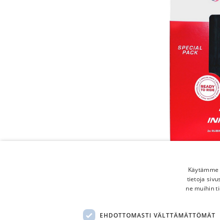
Käytämme e
tietoja siv
ne muihin ti
EHDOTTOMASTI VÄLTTÄMÄTTÖMÄT