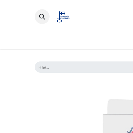
Polkupyörät
Ajovarusteet
Lisä