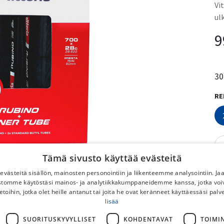
Vi
ul
9
30
RE
Tämä sivusto käyttää evästeitä
västeitä sisällön, mainosten personointiin ja liikenteemme analysointiin. 
ustomme käytöstäsi mainos- ja analytiikkakumppaneidemme kanssa, jotka voi
etoihin, jotka olet heille antanut tai joita he ovat keränneet käyttäessäsi palv
lisää
SUORITUSKYVYLLISET
KOHDENTAVAT
TOIMI