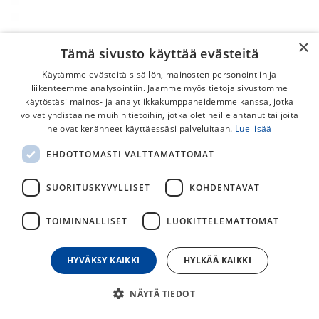
×
Tämä sivusto käyttää evästeitä
Käytämme evästeitä sisällön, mainosten personointiin ja
liikenteemme analysointiin. Jaamme myös tietoja sivustomme
käytöstäsi mainos- ja analytiikkakumppaneidemme kanssa, jotka
voivat yhdistää ne muihin tietoihin, jotka olet heille antanut tai joita
First Gear Tektro Lyra Levyjarrupalat
he ovat keränneet käyttäessäsi palveluitaan.
Lue lisää
EHDOTTOMASTI VÄLTTÄMÄTTÖMÄT
19,00
€
SUORITUSKYVYLLISET
KOHDENTAVAT
30
päivän alin hinta
TOIMINNALLISET
LUOKITTELEMATTOMAT
HYVÄKSY KAIKKI
HYLKÄÄ KAIKKI
Lisää ostoskoriin
Osta nyt
NÄYTÄ TIEDOT
Lisää toivelistalle