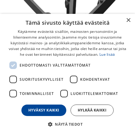
×
Tämä sivusto käyttää evästeitä
Käytämme evästeitä sisällön, mainosten personointiin ja
liikenteemme analysointiin. Jaamme myös tietoja sivustomme
käytöstäsi mainos- ja analytiikkakumppaneidemme kanssa, jotka
voivat yhdistää ne muihin tietoihin, jotka olet heille antanut tai joita
Syncros Squamish II Flat Polkimet
he ovat keränneet käyttäessäsi palveluitaan.
Lue lisää
Syncrosin valmistamat Squamish II flättipolkimet on valettu
EHDOTTOMASTI VÄLTTÄMÄTTÖMÄT
kestävästä ja kevyestä alumiinista. Polkimissa on kaksi
suojattua laakeria sekä vaihdettavat piikit.
SUORITUSKYVYLLISET
KOHDENTAVAT
120,00
€
TOIMINNALLISET
LUOKITTELEMATTOMAT
HYVÄKSY KAIKKI
HYLKÄÄ KAIKKI
30
päivän alin hinta
NÄYTÄ TIEDOT
VÄRI