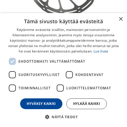
×
Tämä sivusto käyttää evästeitä
Käytämme evästeitä sisällön, mainosten personointiin ja
liikenteemme analysointiin. Jaamme myös tietoja sivustomme
käytöstäsi mainos- ja analytiikkakumppaneidemme kanssa, jotka
voivat yhdistää ne muihin tietoihin, jotka olet heille antanut tai joita
he ovat keränneet käyttäessäsi palveluitaan.
Lue lisää
SRAM Centerline 6-Pultti Jarrulevy
EHDOTTOMASTI VÄLTTÄMÄTTÖMÄT
6-pultti kiinnitteinen jarrulevy, saatavilla useassa eri koossa.
SUORITUSKYVYLLISET
KOHDENTAVAT
69,00
€
TOIMINNALLISET
LUOKITTELEMATTOMAT
30
päivän alin hinta
HYVÄKSY KAIKKI
HYLKÄÄ KAIKKI
JARRULEVYN KOKO
NÄYTÄ TIEDOT
140mm
160mm
180mm
200mm