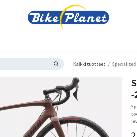
varusteet
Tarvikkeet
Varaosat
Renkaat ja 
Kaikki tuotteet
Specialized
S
-
Sp
to
le
2