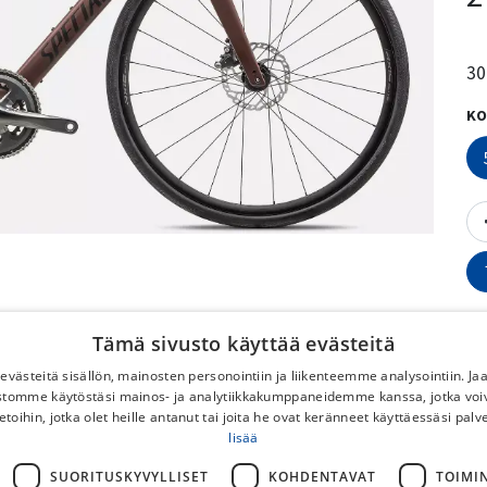
30
KO
Tämä sivusto käyttää evästeitä
västeitä sisällön, mainosten personointiin ja liikenteemme analysointiin. 
ustomme käytöstäsi mainos- ja analytiikkakumppaneidemme kanssa, jotka voi
etoihin, jotka olet heille antanut tai joita he ovat keränneet käyttäessäsi palv
Vä
lisää
P
SUORITUSKYVYLLISET
KOHDENTAVAT
TOIMI