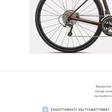
Käytämme e
tietoja siv
ne muihin ti
EHDOTTOMASTI VÄLTTÄMÄTTÖMÄT