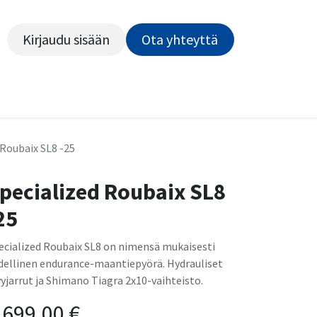
Kirjaudu sisään
Ota yhteyttä​​​​​​
Kiekot
Outlet
Pyörähuolto
Rahoitus
Työsu
 Roubaix SL8 -25
pecialized Roubaix SL8
25
ecialized Roubaix SL8 on nimensä mukaisesti
dellinen endurance-maantiepyörä. Hydrauliset
vyjarrut ja Shimano Tiagra 2x10-vaihteisto.
 699,00
€