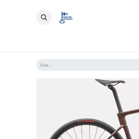
Polkupyörät
Ajovarusteet
Lisä