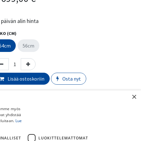
päivän alin hinta
KO (CM)
54cm
56cm
Lisää ostoskoriin
Osta nyt
Lisää toivelistalle
×
Vertaa
Jaamme myös
vat yhdistää
eluitaan.
ri
:
Rusted Red
Lue
yörän valmistaja
:
Specialized
NNALLISET
LUOKITTELEMATTOMAT