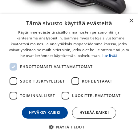
×
Tämä sivusto käyttää evästeitä
Käytämme evästeitä sisällön, mainosten personointiin ja
liikenteemme analysointiin. Jaamme myös tietoja sivustomme
käytöstäsi mainos- ja analytiikkakumppaneidemme kanssa, jotka
voivat yhdistää ne muihin tietoihin, jotka olet heille antanut tai joita
he ovat keränneet käyttäessäsi palveluitaan.
Lue lisää
Specialized Power Expert Mirror
EHDOTTOMASTI VÄLTTÄMÄTTÖMÄT
Satula
SUORITUSKYVYLLISET
KOHDENTAVAT
Specialized Pro Expert Mirror -satula on suunniteltu
tarjoamaan erinomaista mukavuutta ja tukea pitkille
TOIMINNALLISET
LUOKITTELEMATTOMAT
pyöräilymatkoille. Sen innovatiivinen muotoilu ja
pehmustemateriaalit vähentävät painetta herkillä alueilla,
mikä parantaa ajokokemusta ja vähentää väsymystä.
HYVÄKSY KAIKKI
HYLKÄÄ KAIKKI
190,00
€
NÄYTÄ TIEDOT