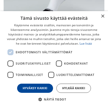
×
Tämä sivusto käyttää evästeitä
Käytämme evästeitä sisällön, mainosten personointiin ja
liikenteemme analysointiin. Jaamme myös tietoja sivustomme
käytöstäsi mainos- ja analytiikkakumppaneidemme kanssa, jotka
voivat yhdistää ne muihin tietoihin, jotka olet heille antanut tai joita
he ovat keränneet käyttäessäsi palveluitaan.
Lue lisää
Specialized Hydrogen Vent Tall
EHDOTTOMASTI VÄLTTÄMÄTTÖMÄT
Sukat
SUORITUSKYVYLLISET
KOHDENTAVAT
Hydrogen Vent -pitkät maantiesukat ovat jalkojesi paras
ystävä kuumissa ajokeleissä. VaporRize™ Hydrogen -langat
TOIMINNALLISET
LUOKITTELEMATTOMAT
ovat kevyimpiä käyttämiämme lankoja, minkä ansiosta jalat
ovat viileät, rauhalliset ja ryhdikkäät.
HYVÄKSY KAIKKI
HYLKÄÄ KAIKKI
19,00
€
NÄYTÄ TIEDOT