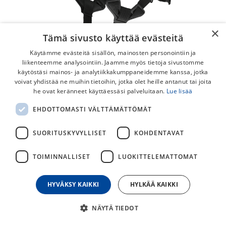
×
Tämä sivusto käyttää evästeitä
Käytämme evästeitä sisällön, mainosten personointiin ja
liikenteemme analysointiin. Jaamme myös tietoja sivustomme
käytöstäsi mainos- ja analytiikkakumppaneidemme kanssa, jotka
voivat yhdistää ne muihin tietoihin, jotka olet heille antanut tai joita
Smith Triad MIPS
he ovat keränneet käyttäessäsi palveluitaan.
Lue lisää
Ajatpa sitten kuntoillaksesi, kilpaa tai vain huvin vuoksi,
EHDOTTOMASTI VÄLTTÄMÄTTÖMÄT
Smith Triad -pyöräilykypärä suojaa sinut matkallasi
edistyneellä iskuteknologialla ja säädettävällä mukavuudella
SUORITUSKYVYLLISET
KOHDENTAVAT
190,00
€
TOIMINNALLISET
LUOKITTELEMATTOMAT
HYVÄKSY KAIKKI
HYLKÄÄ KAIKKI
30
päivän alin hinta
NÄYTÄ TIEDOT
KYPÄRÄN KOKO