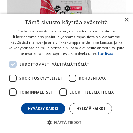
×
Tämä sivusto käyttää evästeitä
Käytämme evästeitä sisällön, mainosten personointiin ja
liikenteemme analysointiin. Jaamme myös tietoja sivustomme
käytöstäsi mainos- ja analytiikkakumppaneidemme kanssa, jotka
voivat yhdistää ne muihin tietoihin, jotka olet heille antanut tai joita
he ovat keränneet käyttäessäsi palveluitaan.
Lue lisää
SIS Rego Rapid Recovery 500g
EHDOTTOMASTI VÄLTTÄMÄTTÖMÄT
SIS Rapid Recovery on soijapohjainen palautusjuomajauhe,
jolla saat palautumisen käyntiin heti harjoituksen jälkeen.
SUORITUSKYVYLLISET
KOHDENTAVAT
22,00
€
TOIMINNALLISET
LUOKITTELEMATTOMAT
HYVÄKSY KAIKKI
HYLKÄÄ KAIKKI
30
päivän alin hinta
SIS
NÄYTÄ TIEDOT