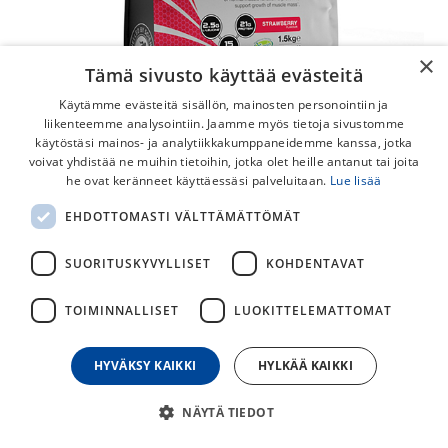
×
Tämä sivusto käyttää evästeitä
Käytämme evästeitä sisällön, mainosten personointiin ja
liikenteemme analysointiin. Jaamme myös tietoja sivustomme
käytöstäsi mainos- ja analytiikkakumppaneidemme kanssa, jotka
voivat yhdistää ne muihin tietoihin, jotka olet heille antanut tai joita
he ovat keränneet käyttäessäsi palveluitaan.
Lue lisää
SIS Rego Rapid Recovery 1.5kg
EHDOTTOMASTI VÄLTTÄMÄTTÖMÄT
SIS Rapid Recovery on soijapohjainen palautusjuomajauhe,
jolla saat palautumisen käyntiin heti harjoituksen jälkeen.
SUORITUSKYVYLLISET
KOHDENTAVAT
55,00
€
TOIMINNALLISET
LUOKITTELEMATTOMAT
HYVÄKSY KAIKKI
HYLKÄÄ KAIKKI
30
päivän alin hinta
SIS
NÄYTÄ TIEDOT