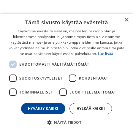
×
Tämä sivusto käyttää evästeitä
Käytämme evästeitä sisällön, mainosten personointiin ja
liikenteemme analysointiin. Jaamme myös tietoja sivustomme
käytöstäsi mainos- ja analytiikkakumppaneidemme kanssa, jotka
voivat yhdistää ne muihin tietoihin, jotka olet heille antanut tai joita
SIS Beta Fuel Chew Bar
he ovat keränneet käyttäessäsi palveluitaan.
Lue lisää
SIS Beta Fuel Chew Bar patukka on makea marmeladimainen
EHDOTTOMASTI VÄLTTÄMÄTTÖMÄT
energiapatukka urheilusuorituksiin.
SUORITUSKYVYLLISET
KOHDENTAVAT
4,50
€
TOIMINNALLISET
LUOKITTELEMATTOMAT
30
päivän alin hinta
HYVÄKSY KAIKKI
HYLKÄÄ KAIKKI
SIS
NÄYTÄ TIEDOT
Appelsiini
Sitruuna