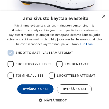
×
Tämä sivusto käyttää evästeitä
Käytämme evästeitä sisällön, mainosten personointiin ja
liikenteemme analysointiin. Jaamme myös tietoja sivustomme
käytöstäsi mainos- ja analytiikkakumppaneidemme kanssa, jotka
voivat yhdistää ne muihin tietoihin, jotka olet heille antanut tai joita
he ovat keränneet käyttäessäsi palveluitaan.
Lue lisää
SIDI Wire 2S Maantiekengät
EHDOTTOMASTI VÄLTTÄMÄTTÖMÄT
Sidi Wire 2S maantiekengät ovat suunniteltu
ammattilaiskäyttöön, niille jotka haluavat maksimaalisen
SUORITUSKYVYLLISET
KOHDENTAVAT
tuen, kontrollin ja voimansiirron kengästä polkimelle ja
tiehen. Ventiloitu hiilikuitu-pohja innovatiivisella Firmor
TOIMINNALLISET
LUOKITTELEMATTOMAT
lateral tuella soveltuu urheilijoille, jotka haluavat kaiken irti
välineistään.
HYVÄKSY KAIKKI
HYLKÄÄ KAIKKI
194,50
€
389,00
€
NÄYTÄ TIEDOT