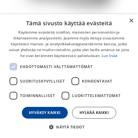
×
Tämä sivusto käyttää evästeitä
Käytämme evästeitä sisällön, mainosten personointiin ja
liikenteemme analysointiin. Jaamme myös tietoja sivustomme
käytöstäsi mainos- ja analytiikkakumppaneidemme kanssa, jotka
voivat yhdistää ne muihin tietoihin, jotka olet heille antanut tai joita
SIDI Prima Mega Maantiekengät
he ovat keränneet käyttäessäsi palveluitaan.
Lue lisää
SIDI Prima Mega maantiekengät sopivat hyvin monille
EHDOTTOMASTI VÄLTTÄMÄTTÖMÄT
maantiepyöräilyä harrastaville ajajille.
SUORITUSKYVYLLISET
KOHDENTAVAT
125,30
€
179,00
€
TOIMINNALLISET
LUOKITTELEMATTOMAT
30
päivän alin hinta
HYVÄKSY KAIKKI
HYLKÄÄ KAIKKI
KENGÄNKOKO
NÄYTÄ TIEDOT
41
42
43
44
45
46
47