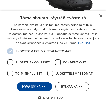
×
Tämä sivusto käyttää evästeitä
Käytämme evästeitä sisällön, mainosten personointiin ja
liikenteemme analysointiin. Jaamme myös tietoja sivustomme
käytöstäsi mainos- ja analytiikkakumppaneidemme kanssa, jotka
voivat yhdistää ne muihin tietoihin, jotka olet heille antanut tai joita
Shimano XC300 Maastokengät LEVEÄ
he ovat keränneet käyttäessäsi palveluitaan.
Lue lisää
Hintaansa nähden Shimano XC300 on yksi markkinoiden
EHDOTTOMASTI VÄLTTÄMÄTTÖMÄT
edistyneimmistä ja laadukkaimmista pyöräilykengistä. Leveä
versio.
SUORITUSKYVYLLISET
KOHDENTAVAT
149,00
€
TOIMINNALLISET
LUOKITTELEMATTOMAT
HYVÄKSY KAIKKI
HYLKÄÄ KAIKKI
30
päivän alin hinta
NÄYTÄ TIEDOT
KENGÄNKOKO