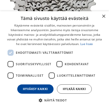
×
Tämä sivusto käyttää evästeitä
Käytämme evästeitä sisällön, mainosten personointiin ja
liikenteemme analysointiin. Jaamme myös tietoja sivustomme
käytöstäsi mainos- ja analytiikkakumppaneidemme kanssa, jotka
voivat yhdistää ne muihin tietoihin, jotka olet heille antanut tai joita
Shimano Sora CS-HG50 9v Pakka
he ovat keränneet käyttäessäsi palveluitaan.
Lue lisää
Shimano Sora 9v rataspakka.
EHDOTTOMASTI VÄLTTÄMÄTTÖMÄT
Shimano 9-vaihteinen rataspakka.
SUORITUSKYVYLLISET
KOHDENTAVAT
49,00
€
TOIMINNALLISET
LUOKITTELEMATTOMAT
30
päivän alin hinta
HYVÄKSY KAIKKI
HYLKÄÄ KAIKKI
PAKAN KOKO
NÄYTÄ TIEDOT
11-30T
12-25T