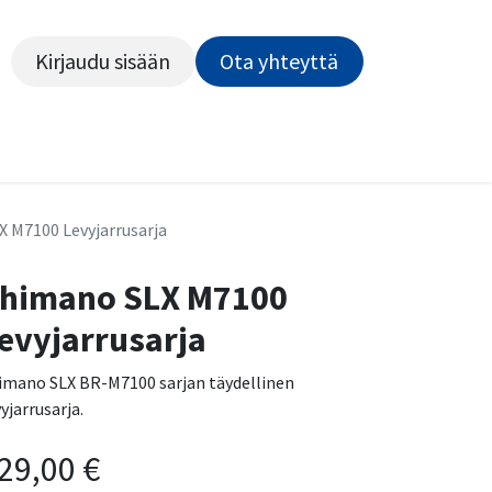
Kirjaudu sisään
Ota yhteyttä​​​​​​
Kiekot
Outlet
Pyörähuolto
Rahoitus
Työsu
 M7100 Levyjarrusarja
himano SLX M7100
evyjarrusarja
imano SLX BR-M7100 sarjan täydellinen
vyjarrusarja.
29,00
€