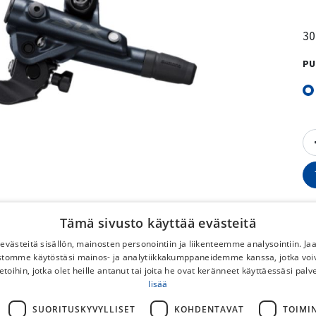
30
PU
Tämä sivusto käyttää evästeitä
västeitä sisällön, mainosten personointiin ja liikenteemme analysointiin. 
ustomme käytöstäsi mainos- ja analytiikkakumppaneidemme kanssa, jotka voi
No
etoihin, jotka olet heille antanut tai joita he ovat keränneet käyttäessäsi palv
lisää
To
SUORITUSKYVYLLISET
KOHDENTAVAT
TOIMI