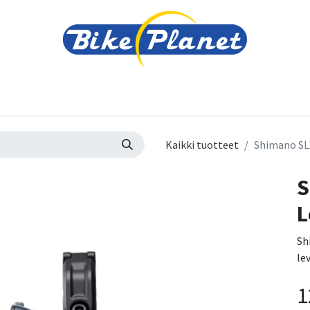
varusteet
Tarvikkeet
Varaosat
Renkaat ja 
Kaikki tuotteet
Shimano SLX
S
L
Sh
le
1