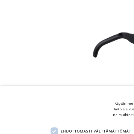
Käytämme e
tietoja siv
ne muihin ti
EHDOTTOMASTI VÄLTTÄMÄTTÖMÄT