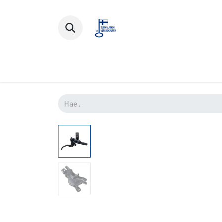
Polkupyörät
Ajovarusteet
Lisä