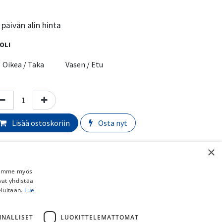
päivän alin hinta
OLI
Oikea / Taka
Vasen / Etu
Lisää ostoskoriin
Osta nyt
Lisää toivelistalle
×
Vertaa
Jaamme myös
vat yhdistää
rmaali toimitusaika:
​​​2-5 arkipäivää
eluitaan.
Lue
imituskulut:
NNALLISET
LUOKITTELEMATTOMAT