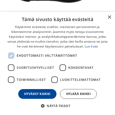
×
Tämä sivusto käyttää evästeitä
Käytämme evästeitä sisällön, mainosten personointiin ja
liikenteemme analysointiin. Jaamme myös tietoja sivustomme
käytöstäsi mainos- ja analytiikkakumppaneidemme kanssa, jotka
voivat yhdistää ne muihin tietoihin, jotka olet heille antanut tai joita
he ovat keränneet käyttäessäsi palveluitaan.
Lue lisää
Shimano RC503 Maantiekengät
EHDOTTOMASTI VÄLTTÄMÄTTÖMÄT
Laadukkaat keskitasoiset maantiekengät. BOA-kiristys ja
hiilikuituvahvistettu pohja tekevät pyöräilystä tehokasta.
SUORITUSKYVYLLISET
KOHDENTAVAT
179,00
€
TOIMINNALLISET
LUOKITTELEMATTOMAT
HYVÄKSY KAIKKI
HYLKÄÄ KAIKKI
30
päivän alin hinta
KENGÄNKOKO
NÄYTÄ TIEDOT