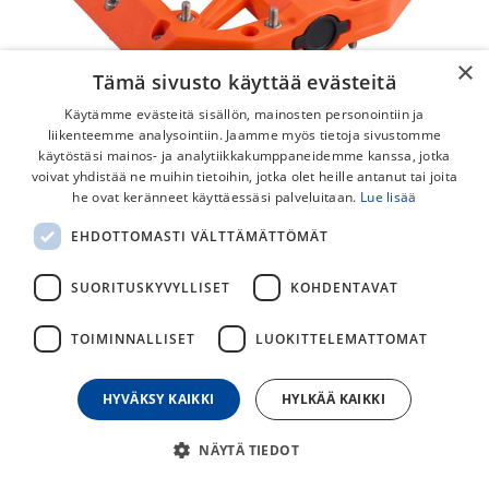
×
Tämä sivusto käyttää evästeitä
Käytämme evästeitä sisällön, mainosten personointiin ja
liikenteemme analysointiin. Jaamme myös tietoja sivustomme
käytöstäsi mainos- ja analytiikkakumppaneidemme kanssa, jotka
voivat yhdistää ne muihin tietoihin, jotka olet heille antanut tai joita
he ovat keränneet käyttäessäsi palveluitaan.
Lue lisää
Shimano PD-GR400 Flat Polkimet
EHDOTTOMASTI VÄLTTÄMÄTTÖMÄT
Trail-ajoon sopivat matalarakenteiset ja pitävät GR400-
flättipolkimet pysyvät tukevasti jalkojen alla.
SUORITUSKYVYLLISET
KOHDENTAVAT
64,90
€
TOIMINNALLISET
LUOKITTELEMATTOMAT
75,00
€
HYVÄKSY KAIKKI
HYLKÄÄ KAIKKI
30
päivän alin hinta
NÄYTÄ TIEDOT
VÄRI