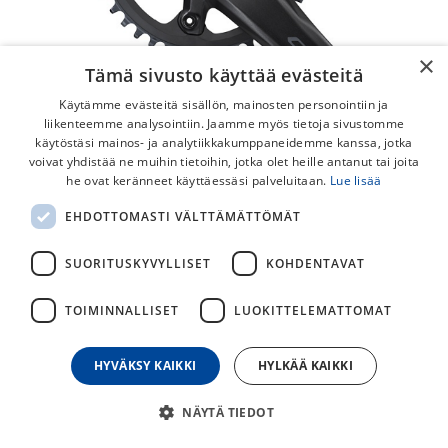
×
Tämä sivusto käyttää evästeitä
Käytämme evästeitä sisällön, mainosten personointiin ja
liikenteemme analysointiin. Jaamme myös tietoja sivustomme
käytöstäsi mainos- ja analytiikkakumppaneidemme kanssa, jotka
voivat yhdistää ne muihin tietoihin, jotka olet heille antanut tai joita
he ovat keränneet käyttäessäsi palveluitaan.
Lue lisää
Shimano GRX FC-RX600-1 1x11v
EHDOTTOMASTI VÄLTTÄMÄTTÖMÄT
Kampisarja
SUORITUSKYVYLLISET
KOHDENTAVAT
Shimano GRX FC-RX600-1 kampisarja. Sopii 1x11-vaihteisiin
gravel-pyöriin.
TOIMINNALLISET
LUOKITTELEMATTOMAT
185,00
€
HYVÄKSY KAIKKI
HYLKÄÄ KAIKKI
30
päivän alin hinta
NÄYTÄ TIEDOT