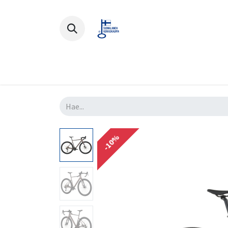
Polkupyörät
Ajovarusteet
Lisä
-10%