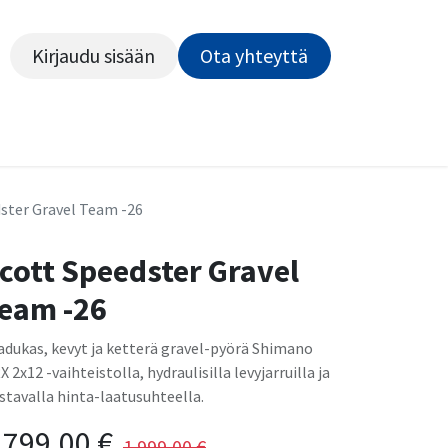
Kirjaudu sisään
Ota yhteyttä​​​​​​
Kiekot
Outlet
Pyörähuolto
Rahoitus
Työsu
ster Gravel Team -26
cott Speedster Gravel
eam -26
adukas, kevyt ja ketterä gravel-pyörä Shimano
X 2x12 -vaihteistolla, hydraulisilla levyjarruilla ja
istavalla hinta-laatusuhteella.
 799,00
€
1 999,00
€