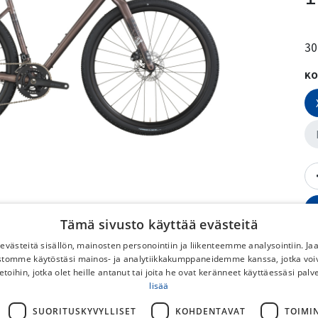
30
KO
Tämä sivusto käyttää evästeitä
västeitä sisällön, mainosten personointiin ja liikenteemme analysointiin. 
ustomme käytöstäsi mainos- ja analytiikkakumppaneidemme kanssa, jotka voi
etoihin, jotka olet heille antanut tai joita he ovat keränneet käyttäessäsi palv
lisää
Vä
SUORITUSKYVYLLISET
KOHDENTAVAT
TOIMI