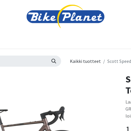
varusteet
Tarvikkeet
Varaosat
Renkaat ja 
Kaikki tuotteet
Scott Speed
S
T
La
GR
lo
1