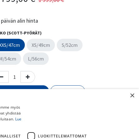
päivän alin hinta
KO (SCOTT-PYÖRÄT)
XXS/47cm
XS/49cm
S/52cm
M/54cm
L/56cm
Lisää ostoskoriin
Osta nyt
×
Lisää toivelistalle
Jaamme myös
vat yhdistää
Vertaa
eluitaan.
Lue
ri
:
Plum Grey
NNALLISET
LUOKITTELEMATTOMAT