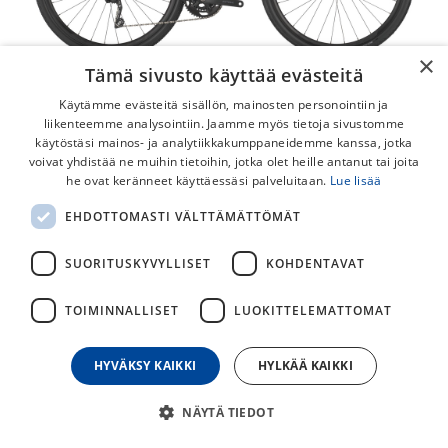
×
Tämä sivusto käyttää evästeitä
Käytämme evästeitä sisällön, mainosten personointiin ja
liikenteemme analysointiin. Jaamme myös tietoja sivustomme
käytöstäsi mainos- ja analytiikkakumppaneidemme kanssa, jotka
voivat yhdistää ne muihin tietoihin, jotka olet heille antanut tai joita
he ovat keränneet käyttäessäsi palveluitaan.
Lue lisää
Scott Speedster Gravel 30 -25
EHDOTTOMASTI VÄLTTÄMÄTTÖMÄT
Laadukas, kevyt ja ketterä gravel-pyörä Shimano GRX 2x10 -
vaihteistolla, hydraulisilla levyjarruilla ja loistavalla hinta-
SUORITUSKYVYLLISET
KOHDENTAVAT
laatusuhteella.
TOIMINNALLISET
LUOKITTELEMATTOMAT
1 499,00
€
1 799,00
€
HYVÄKSY KAIKKI
HYLKÄÄ KAIKKI
30
päivän alin hinta
NÄYTÄ TIEDOT
KOKO (SCOTT-PYÖRÄT)